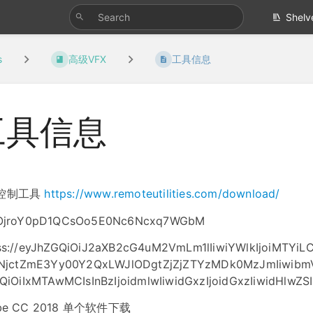
Shelv
s
高级VFX
工具信息
工具信息
控制工具
https://www.remoteutilities.com/download/
OjroY0pD1QCsOo5E0Nc6Ncxq7WGbM
s://eyJhZGQiOiJ2aXB2cG4uM2VmLm1lIiwiYWlkIjoiMTYiLCJo
NjctZmE3Yy00Y2QxLWJlODgtZjZjZTYzMDk0MzJmIiwibmV0
QiOiIxMTAwMCIsInBzIjoidmlwIiwidGxzIjoidGxzIiwidHlwZS
be CC 2018 单个软件下载