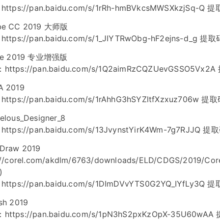
https://pan.baidu.com/s/1rRh-hmBVkcsMWSXkzjSq-Q 提
be CC 2019 大师版
https://pan.baidu.com/s/1_JIYTRwObg-hF2ejns-d_g 提取码
ice 2019 专业增强版
https://pan.baidu.com/s/1Q2aimRzCQZUevGSSO5Vx2
A 2019
https://pan.baidu.com/s/1rAhhG3hSYZltfXzxuz706w 提取
elous_Designer_8
https://pan.baidu.com/s/13JvynstYirK4Wm-7g7RJJQ 提取
Draw 2019
://corel.com/akdlm/6763/downloads/ELD/CDGS/2019/Core
)
https://pan.baidu.com/s/1DImDVvYTS0G2YQ_IYfLy3Q 提取
sh 2019
https://pan.baidu.com/s/1pN3hS2pxKzOpX-35U60wA