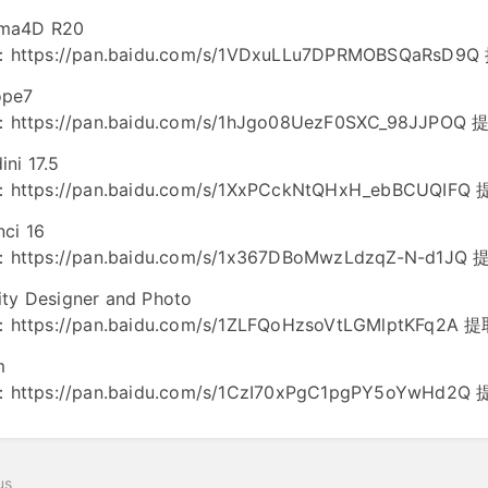
ma4D R20
https://pan.baidu.com/s/1VDxuLLu7DPRMOBSQaRsD9
ope7
https://pan.baidu.com/s/1hJgo08UezF0SXC_98JJPO
ni 17.5
https://pan.baidu.com/s/1XxPCckNtQHxH_ebBCUQIF
nci 16
ttps://pan.baidu.com/s/1x367DBoMwzLdzqZ-N-d1JQ
nity Designer and Photo
ttps://pan.baidu.com/s/1ZLFQoHzsoVtLGMlptKFq2A 
m
ttps://pan.baidu.com/s/1CzI70xPgC1pgPY5oYwHd2
us