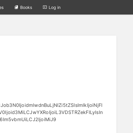
es
Books
Log in
b3N0IjoidmlwdnBuLjNlZi5tZSIsImlkIjoiNjFl
Ijoid3MiLCJwYXRoIjoiL3VDSTRZekFlLyIsIn
I6Im5vbmUiLCJ2IjoiMiJ9