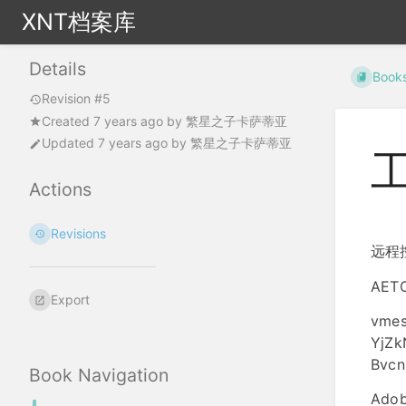
XNT档案库
Details
Book
Revision #5
Created
7 years ago
by
繁星之子卡萨蒂亚
Updated
7 years ago
by
繁星之子卡萨蒂亚
Actions
Revisions
远程
AET
Export
vmes
YjZk
Bvcn
Book Navigation
Ado