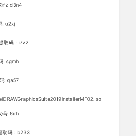
取码: d3n4
: u2xj
A 提取码：i7v2
码: sgmh
码: qa57
lDRAWGraphicsSuite2019InstallerMF02.iso
码: 6irh
A 提取码：b233